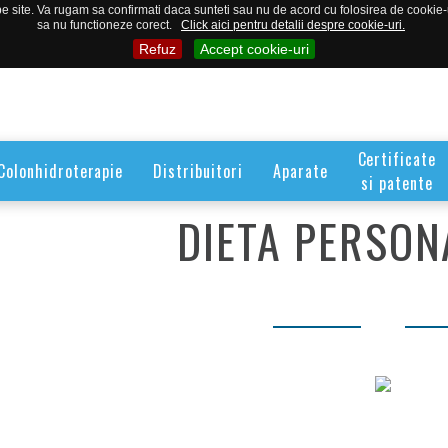
 site. Va rugam sa confirmati daca sunteti sau nu de acord cu folosirea de cookie-uri
sa nu functioneze corect.
Click aici pentru detalii despre cookie-uri.
Refuz
Accept cookie-uri
Certificate
Colonhidroterapie
Distribuitori
Aparate
si patente
DIETA PERSON